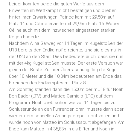
Leider konnten beide die guten Würfe aus dem
Einwerfen im Wettkampf nicht bestätigen und blieben
hinter ihren Erwartungen. Patrice kam mit 29,58m auf
Platz 14 und Céline erzielte mit 29,95m Platz 16. Wobei
Céline auch mit dem inzwischen eingestzten starken
Regen haderte.
Nachdem Alina Garweg vor 14 Tagen im Kugelstoßen der
U18 bereits den Endkampf erreichte, ging sie diesmal in
der U20 an den Start. Dies bedeutete auch, dass sie nun
mit der 4kg Kugel stoßen musste. Der erste Versuch war
gleich der Beste. Zu ihrer Überraschung flog die Kugel
über 10 Meter und die 10,34m bedeuteten am Ende das
Erreichen des Endkampfes mit Platz 8.
Am Sonntag standen dann die 1500m der mU18 für Noah
Ben Bader (LTV) und Matteo Carnielo (LTG) auf dem
Programm. Noah blieb schon wie vor 14 Tagen bis zur
Schlussrunde an den Führenden dran, musste dann aber
wieder dem schnellen Anfangstempo Tribut zollen und
wurde noch von Matteo im Schlussspurt abgefangen. Am
Ende kam Matteo in 4:35,83min als Elfter und Noah in