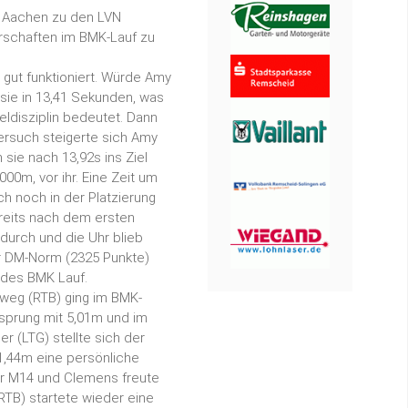
ch Aachen zu den LVN
rschaften im BMK-Lauf zu
 gut funktioniert. Würde Amy
sie in 13,41 Sekunden, was
zeldisziplin bedeutet. Dann
Versuch steigerte sich Amy
sie nach 13,92s ins Ziel
000m, vor ihr. Eine Zeit um
h noch in der Platzierung
Bereits nach dem ersten
durch und die Uhr blieb
er DM-Norm (2325 Punkte)
 des BMK Lauf.
weg (RTB) ging im BMK-
tsprung mit 5,01m und im
r (LTG) stellte sich der
1,44m eine persönliche
der M14 und Clemens freute
RTB) startete wieder eine