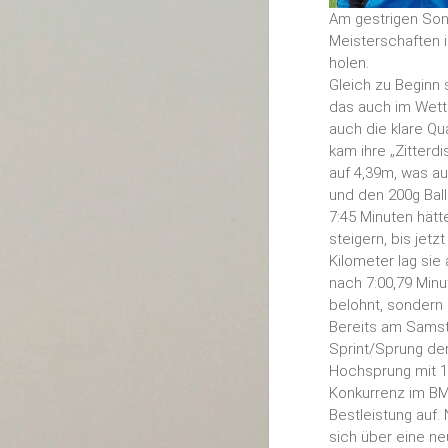
Am gestrigen Sonn
Meisterschaften 
holen.
Gleich zu Beginn 
das auch im Wett
auch die klare Qua
kam ihre „Zitterd
auf 4,39m, was au
und den 200g Ball 
7:45 Minuten hätt
steigern, bis jetz
Kilometer lag sie
nach 7:00,79 Minu
belohnt, sondern 
Bereits am Samst
Sprint/Sprung der
Hochsprung mit 1,
Konkurrenz im BM
Bestleistung auf.
sich über eine ne