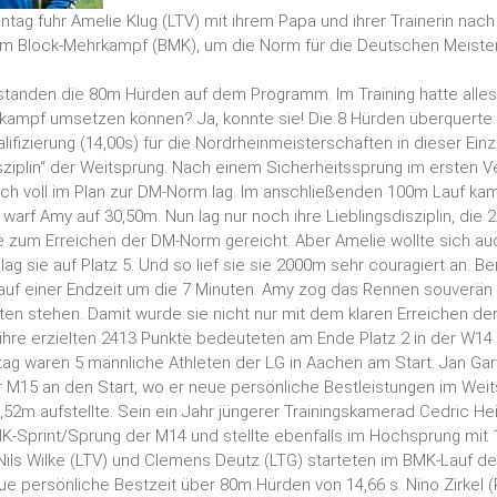
tag fuhr Amelie Klug (LTV) mit ihrem Papa und ihrer Trainerin na
im Block-Mehrkampf (BMK), um die Norm für die Deutschen Meiste
standen die 80m Hürden auf dem Programm. Im Training hatte alles
kampf umsetzen können? Ja, konnte sie! Die 8 Hürden überquerte 
lifizierung (14,00s) für die Nordrheinmeisterschaften in dieser Ein
isziplin“ der Weitsprung. Nach einem Sicherheitssprung im ersten 
ch voll im Plan zur DM-Norm lag. Im anschließenden 100m Lauf kam 
warf Amy auf 30,50m. Nun lag nur noch ihre Lieblingsdisziplin, die 2
e zum Erreichen der DM-Norm gereicht. Aber Amelie wollte sich auc
t lag sie auf Platz 5. Und so lief sie sie 2000m sehr couragiert an. 
 auf einer Endzeit um die 7 Minuten. Amy zog das Rennen souverän 
ten stehen. Damit wurde sie nicht nur mit dem klaren Erreichen d
ihre erzielten 2413 Punkte bedeuteten am Ende Platz 2 in der W14
ag waren 5 männliche Athleten der LG in Aachen am Start. Jan Gar
 M15 an den Start, wo er neue persönliche Bestleistungen im Wei
52m aufstellte. Sein ein Jahr jüngerer Trainingskamerad Cedric Heie
K-Sprint/Sprung der M14 und stellte ebenfalls im Hochsprung mit 
 Nils Wilke (LTV) und Clemens Deutz (LTG) starteten im BMK-Lauf 
ue persönliche Bestzeit über 80m Hürden von 14,66 s. Nino Zirkel (