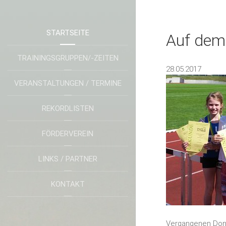
STARTSEITE
Auf dem
TRAININGSGRUPPEN/-ZEITEN
28.05.2017
VERANSTALTUNGEN / TERMINE
REKORDLISTEN
FÖRDERVEREIN
LINKS / PARTNER
KONTAKT
Vergangenen Donn