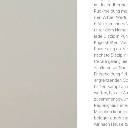
im Jugendbereich
Rückmeldung melde
den W10er Wertun
6 Athleten eines 
unter dem Namen „
jede Disziplin P
Kugelstoßen. Vier
Pause ging es zu
nächste Disziplin
Cecilia gelang hi
zählte unser Nac
Entscheidung fie
angrenzenden Spo
harten Kampf an d
warten, bis die 
zusammengewürfel
Päppinghaus errei
Mädchen konnten s
belegte durch sta
wir nach Hause z