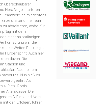
ach überschaubarer
nd Nora Vogel starteten in
ine Teamwertung mindestens
le Einzelstarter ohne Team
s zu absolvieren, wobei für
ampftag mit dem
Nach einer halbstündigen
Der Fünfsprung war die
 starke Weiten Punkte gut.
der Hürdensprint. Auch hier
isten davon. Die
 im Stadion und
rchlaufen. Nach einem
n bravourös. Nun hieß es
bewerb geehrt. Als
 4. Platz. Robin
ner Altersklasse. Die
genden 3. Platz und Nora
n mit den Erfolgen, fuhren