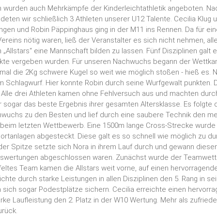
 wurden auch Mehrkämpfe der Kinderleichtathletik angeboten. N
ten wir schließlich 3 Athleten unserer U12 Talente. Cecilia Klug u
gen und Robin Päppinghaus ging in der M11 ins Rennen. Da für e
Vereins nötig waren, ließ der Veranstalter es sich nicht nehmen, al
Allstars“ eine Mannschaft bilden zu lassen. Fünf Disziplinen galt e
unkte vergeben wurden. Für unseren Nachwuchs begann der Wettk
mal die 2Kg schwere Kugel so weit wie möglich stoßen - hieß es. 
m Schlagwurf. Hier konnte Robin durch seine Wurfgewalt punkten. 
. Alle drei Athleten kamen ohne Fehlversuch aus und machten durch
er sogar das beste Ergebnis ihrer gesamten Altersklasse. Es folgte 
hwuchs zu den Besten und lief durch eine saubere Technik den me
l beim letzten Wettbewerb. Eine 1500m lange Cross-Strecke wurde
rtanlagen abgesteckt. Diese galt es so schnell wie möglich zu du
er Spitze setzte sich Nora in ihrem Lauf durch und gewann diese
Auswertungen abgeschlossen waren. Zunächst wurde der Teamwett
tes Team kamen die Allstars weit vorne, auf einen hervorragenden
chte durch starke Leistungen in allen Disziplinen den 5. Rang in sei
ich sogar Podestplätze sichern. Cecilia erreichte einen hervorra
rke Laufleistung den 2. Platz in der W10 Wertung. Mehr als zufriede
urück.