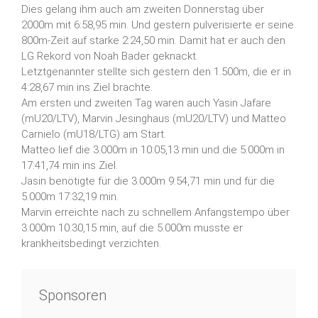
Dies gelang ihm auch am zweiten Donnerstag über
2000m mit 6:58,95 min. Und gestern pulverisierte er seine
800m-Zeit auf starke 2:24,50 min. Damit hat er auch den
LG Rekord von Noah Bader geknackt.
Letztgenannter stellte sich gestern den 1.500m, die er in
4:28,67 min ins Ziel brachte.
Am ersten und zweiten Tag waren auch Yasin Jafare
(mU20/LTV), Marvin Jesinghaus (mU20/LTV) und Matteo
Carnielo (mU18/LTG) am Start.
Matteo lief die 3.000m in 10:05,13 min und die 5.000m in
17:41,74 min ins Ziel.
Jasin benötigte für die 3.000m 9:54,71 min und für die
5.000m 17:32,19 min.
Marvin erreichte nach zu schnellem Anfangstempo über
3.000m 10:30,15 min, auf die 5.000m musste er
krankheitsbedingt verzichten.
Sponsoren