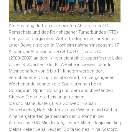
Am Samstag durften die kleinsten Athleten der LG
Remscheid und des Reinshagener Turnerbundes (RTB)
bei typisch bergischen Wetterbedingungen ihr Können
unter Beweis stellen. In Monheim nahmen insgesamt 17
Kinder der Alterklasse U8 (2010/2011) und U10
(2008/2009) an dem Kinderleichtathletiksportfest teil, das
bisher 3. Sportfest der KILA-Reihe in diesem Jahr. In
Mannschaften von 6 bis 11 Kindern werden dort
verschiedene Disziplinen absolviert, am vergangenen
Wochenende konnten die Sportler/innen beim
Schlagwurf, Sprint, Sprung und dem abschließenden
Stadion-Cross tolle Leistungen zeigen.
Ida und Marie Justen, Liara Schwedt, Fabian
Dollenbacher, Noël Mattern, Lasse Wichern und Corbin
Alfieri ergatterten gemeinsam den 3. Platz in der
Altersklasse U8. Mia Justen, Jesper Alfieri, Benjamin Ring,
Melina Keller, Lena Keusen, Sofia Gomez, Nina Kostorz,