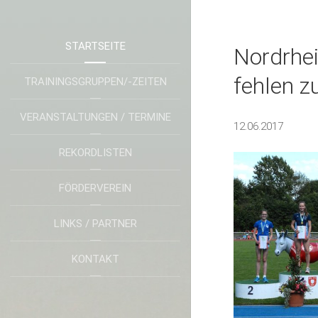
STARTSEITE
Nordrhe
fehlen z
TRAININGSGRUPPEN/-ZEITEN
VERANSTALTUNGEN / TERMINE
12.06.2017
REKORDLISTEN
FÖRDERVEREIN
LINKS / PARTNER
KONTAKT