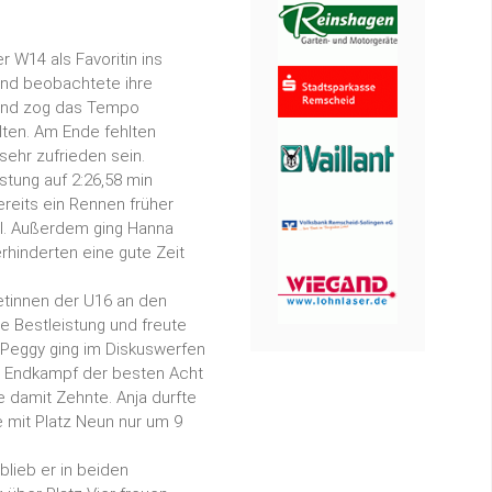
 W14 als Favoritin ins
und beobachtete ihre
 und zog das Tempo
ten. Am Ende fehlten
sehr zufrieden sein.
stung auf 2:26,58 min
ereits ein Rennen früher
iel. Außerdem ging Hanna
hinderten eine gute Zeit
letinnen der U16 an den
e Bestleistung und freute
 Peggy ging im Diskuswerfen
en Endkampf der besten Acht
e damit Zehnte. Anja durfte
 mit Platz Neun nur um 9
blieb er in beiden