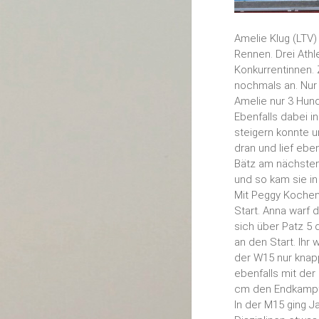
Amelie Klug (LTV)
Rennen. Drei Ath
Konkurrentinnen.
nochmals an. Nur
Amelie nur 3 Hunde
Ebenfalls dabei i
steigern konnte u
dran und lief eben
Bätz am nächsten
und so kam sie in 
Mit Peggy Kochenr
Start. Anna warf 
sich über Patz 5
an den Start. Ihr
der W15 nur knapp
ebenfalls mit der
cm den Endkampf
In der M15 ging J