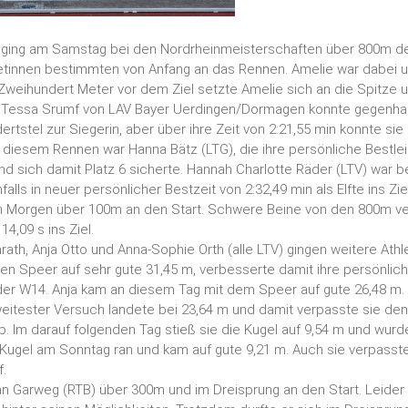
 ging am Samstag bei den Nordrheinmeisterschaften über 800m der
letinnen bestimmten von Anfang an das Rennen. Amelie war dabei 
 Zweihundert Meter vor dem Ziel setzte Amelie sich an die Spitze
 Tessa Srumf von LAV Bayer Uerdingen/Dormagen konnte gegenhal
rtstel zur Siegerin, aber über ihre Zeit von 2:21,55 min konnte sie 
n diesem Rennen war Hanna Bätz (LTG), die ihre persönliche Bestlei
nd sich damit Platz 6 sicherte. Hannah Charlotte Räder (LTV) war b
falls in neuer persönlicher Bestzeit von 2:32,49 min als Elfte ins Z
 Morgen über 100m an den Start. Schwere Beine von den 800m ver
14,09 s ins Ziel.
ath, Anja Otto und Anna-Sophie Orth (alle LTV) gingen weitere Ath
den Speer auf sehr gute 31,45 m, verbesserte damit ihre persönlich
 der W14. Anja kam an diesem Tag mit dem Speer auf gute 26,48 m.
 weitester Versuch landete bei 23,64 m und damit verpasste sie d
. Im darauf folgenden Tag stieß sie die Kugel auf 9,54 m und wurd
 Kugel am Sonntag ran und kam auf gute 9,21 m. Auch sie verpasste
.
an Garweg (RTB) über 300m und im Dreisprung an den Start. Leider 