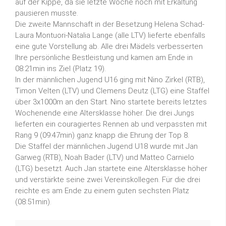
auf der Kippe, da sie letzte Woche noch mit Erkältung
pausieren musste.
Die zweite Mannschaft in der Besetzung Helena Schad-
Laura Montuori-Natalia Lange (alle LTV) lieferte ebenfalls
eine gute Vorstellung ab. Alle drei Mädels verbesserten
Ihre persönliche Bestleistung und kamen am Ende in
08:21min ins Ziel (Platz 19).
In der männlichen Jugend U16 ging mit Nino Zirkel (RTB),
Timon Velten (LTV) und Clemens Deutz (LTG) eine Staffel
über 3x1000m an den Start. Nino startete bereits letztes
Wochenende eine Altersklasse höher. Die drei Jungs
lieferten ein couragiertes Rennen ab und verpassten mit
Rang 9 (09:47min) ganz knapp die Ehrung der Top 8.
Die Staffel der männlichen Jugend U18 wurde mit Jan
Garweg (RTB), Noah Bader (LTV) und Matteo Carnielo
(LTG) besetzt. Auch Jan startete eine Altersklasse höher
und verstärkte seine zwei Vereinskollegen. Für die drei
reichte es am Ende zu einem guten sechsten Platz
(08:51min).