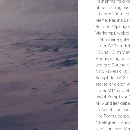
Teilnehmerfeld vo
ohne Training na
ist noch Luft nac
Vierte. Paulina L
Bei den 12jährige
Vierkampf, wobei 
1,44m seine gute 
In der W13 starte
16 und 13. Im Vie
Hochsprung gefre
weitere Sprünge z
Nino Zirkel (RTB
Kampf der M13 kla
stellte er gleich
In der M14 und M1
und 4-Kampf vor 
M15 und lief dab
im Anschluss auch
Ihre Form überprü
4 belegten. Hann
Nach längerer Ver