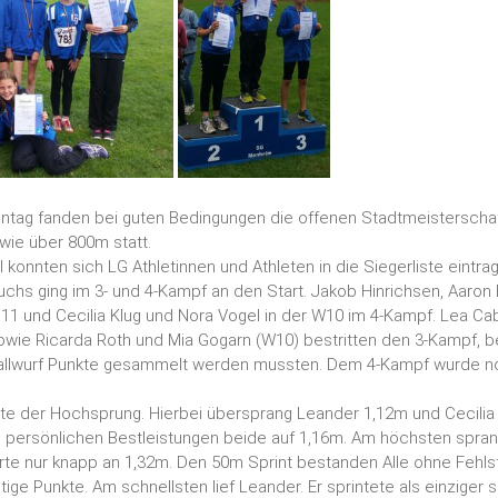
ntag fanden bei guten Bedingungen die offenen Stadtmeisterschaf
wie über 800m statt.
konnten sich LG Athletinnen und Athleten in die Siegerliste eintra
hs ging im 3- und 4-Kampf an den Start. Jakob Hinrichsen, Aaron
M11 und Cecilia Klug und Nora Vogel in der W10 im 4-Kampf. Lea Ca
wie Ricarda Roth und Mia Gogarn (W10) bestritten den 3-Kampf, b
allwurf Punkte gesammelt werden mussten. Dem 4-Kampf wurde n
e der Hochsprung. Hierbei übersprang Leander 1,12m und Cecilia
e persönlichen Bestleistungen beide auf 1,16m. Am höchsten spran
te nur knapp an 1,32m. Den 50m Sprint bestanden Alle ohne Fehlst
ge Punkte. Am schnellsten lief Leander. Er sprintete als einziger sc