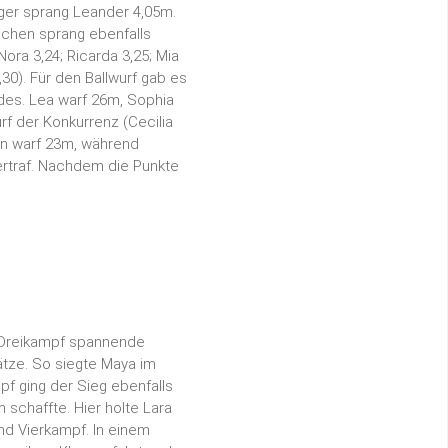
nger sprang Leander 4,05m.
dchen sprang ebenfalls
ora 3,24; Ricarda 3,25; Mia
,30). Für den Ballwurf gab es
ldes. Lea warf 26m, Sophia
f der Konkurrenz (Cecilia
ron warf 23m, während
rtraf. Nachdem die Punkte
d Dreikampf spannende
ätze. So siegte Maya im
pf ging der Sieg ebenfalls
 schaffte. Hier holte Lara
nd Vierkampf. In einem