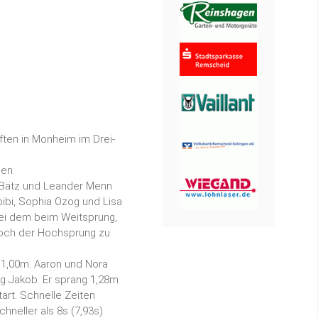
ten in Monheim im Drei-
gen.
 Bätz und Leander Menn
bibi, Sophia Ozog und Lisa
ei dem beim Weitsprung,
och der Hochsprung zu
 1,00m. Aaron und Nora
g Jakob. Er sprang 1,28m
art. Schnelle Zeiten
hneller als 8s (7,93s).