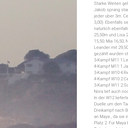
Starke Weiten gel
Jakob sprang star
jeder über 3m. Ce
3,00). Ebenfalls s
natürlich ebenfal
25,50m und Lisa 2
15,50; Mia 16,50;
Leander mit 29,5
gezählt wurden s
3-Kampf M11 1.Le
4-Kampf M11 1.Ja
3-Kampf W10 4.Ric
4-Kampf W10 2.Cec
3-Kampf W11 2.So
Nora lief auch no
In der W12 liefer
Duelle um den Ta
Dreikampf nach Ba
an Maya , da sie 
Platz 2. Für Maya