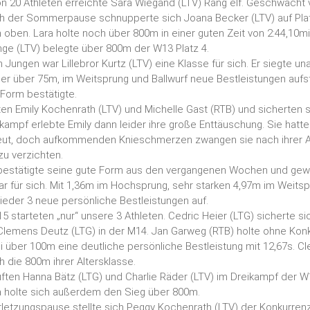
n 20 Athleten erreichte Sara Wiegand (LTV) Rang elf. Geschwächt v
ch der Sommerpause schnupperte sich Joana Becker (LTV) auf Pla
h oben. Lara holte noch über 800m in einer guten Zeit von 2:44,10mi
ange (LTV) belegte über 800m der W13 Platz 4.
n Jungen war Lillebror Kurtz (LTV) eine Klasse für sich. Er siegte u
er über 75m, im Weitsprung und Ballwurf neue Bestleistungen aufst
Form bestätigte.
ten Emily Kochenrath (LTV) und Michelle Gast (RTB) und sicherten 
rkampf erlebte Emily dann leider ihre große Enttäuschung. Sie hatte
ut, doch aufkommenden Knieschmerzen zwangen sie nach ihrer A
u verzichten.
) bestätigte seine gute Form aus den vergangenen Wochen und gewa
r für sich. Mit 1,36m im Hochsprung, sehr starken 4,97m im Weits
 wieder 3 neue persönliche Bestleistungen auf.
5 starteten „nur“ unsere 3 Athleten. Cedric Heier (LTG) sicherte si
Clemens Deutz (LTG) in der M14. Jan Garweg (RTB) holte ohne Konk
ei über 100m eine deutliche persönliche Bestleistung mit 12,67s.
 die 800m ihrer Altersklasse.
ften Hanna Bätz (LTG) und Charlie Räder (LTV) im Dreikampf der W1
a holte sich außerdem den Sieg über 800m.
letzungspause stellte sich Peggy Kochenrath (LTV) der Konkurrenz 