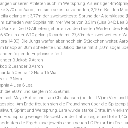
angen unseren Athleten auch im Weitsprung. Als einziger 4m-Spri
ke 3,70 und Aaron, mit sich selbst unzufrieden, 3,19m. Bei den Mä
cilia gelang mit 3,77m der zweitweiteste Sprung der Altersklasse (N
ehr zufrieden war Sophia mit ihrer Weite von 3,61m (Lisa 3,40; Lea 3
ls Punkte. Die LG-Athleten gehörten zu den besten Werfern des Fe
6,50m. In der W10 gelang Ricarda mit 27,50m der zweitweiteste Wur
 Nora 14,00). Die Jungs warfen aber noch ein Stückchen weiter. Aa
0m knapp an 30m scheiterte und Jakob diese mit 31,50m sogar übe
tanden folgende Ergebnisse fest:
ander 3.Jakob 9.Aaron
kob 2.Leander 3.Aaron
arda 6.Cecilia 12.Nora 16.Mia
ilia 3.Nora
phia 4.Lisa 6.Lea
ch die 800m und siegte in 2:55,80min.
ten sich Maya Bothe und Lara Christiansen (beide LTV) im Vier- un
gessieg. Am Ende freuten sich die Freundinnen über die Spitzenpl
llwurf, Sprint und Weitsprung, Lara wurde starke Dritte. Im Vierkam
im Hochsprung weniger Respekt vor der Latte zeigte und tolle 1,40m
 bedeuten die Ergebnisse jeweils einen neuen LG Rekord im Drei- u