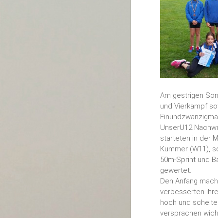
Am gestrigen Son
und Vierkampf so
Einundzwanzigmal 
UnserU12 Nachwuc
starteten in der 
Kummer (W11), so
50m-Sprint und B
gewertet.
Den Anfang macht
verbesserten ihr
hoch und scheiter
versprachen wichti