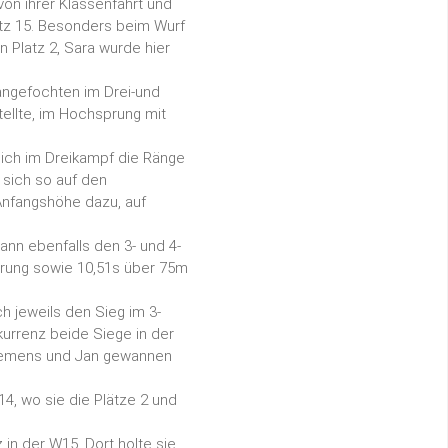
on ihrer Klassenfahrt und
tz 15. Besonders beim Wurf
n Platz 2, Sara wurde hier
nangefochten im Drei-und
ellte, im Hochsprung mit
sich im Dreikampf die Ränge
 sich so auf den
nfangshöhe dazu, auf
nn ebenfalls den 3- und 4-
prung sowie 10,51s über 75m
ch jeweils den Sieg im 3-
urrenz beide Siege in der
 Clemens und Jan gewannen
4, wo sie die Plätze 2 und
in der W15. Dort holte sie