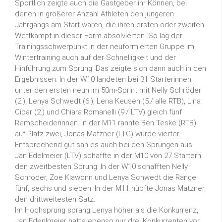
Sportlich zeigte auch die Gastgeber ihr Können, bei
denen in größerer Anzahl Athleten den jüngeren
Jahrgangs am Start waren, die ihren ersten oder zweiten
Wettkampf in dieser Form absolvierten. So lag der
Trainingsschwerpunkt in der neuformierten Gruppe im
Wintertraining auch auf der Schnelligkeit und der
Hinführung zum Sprung. Das zeigte sich dann auch in den
Ergebnissen. In der W10 landeten bei 31 Starterinnen
unter den ersten neun im 50m-Sprint mit Nelly Schröder
(2.), Lenya Schwedt (6.), Lena Keusen (5./ alle RTB), Lina
Cipar (2.) und Chiara Romanelli (9./ LTV) gleich fünf
Remscheiderinnen. In der M11 rannte Ben Teske (RTB)
auf Platz zwei, Jonas Matzner (LTG) wurde vierter.
Entsprechend gut sah es auch bei den Sprüngen aus.
Jan Edelmeier (LTV) schaffte in der M10 von 27 Startern
den zweitbesten Sprung. In der W10 schafften Nelly
Schröder, Zoe Klawonn und Lenya Schwedt die Ränge
fünf, sechs und sieben. In der M11 hüpfte Jonas Matzner
den drittweitesten Satz.
Im Hochsprung sprang Lenya höher als die Konkurrenz,
Jan Edenlmeier hatte ebenso nur drei Konkurrenten vor