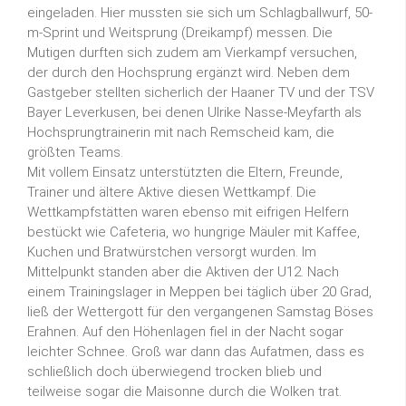
eingeladen. Hier mussten sie sich um Schlagballwurf, 50-
m-Sprint und Weitsprung (Dreikampf) messen. Die
Mutigen durften sich zudem am Vierkampf versuchen,
der durch den Hochsprung ergänzt wird. Neben dem
Gastgeber stellten sicherlich der Haaner TV und der TSV
Bayer Leverkusen, bei denen Ulrike Nasse-Meyfarth als
Hochsprungtrainerin mit nach Remscheid kam, die
größten Teams.
Mit vollem Einsatz unterstützten die Eltern, Freunde,
Trainer und ältere Aktive diesen Wettkampf. Die
Wettkampfstätten waren ebenso mit eifrigen Helfern
bestückt wie Cafeteria, wo hungrige Mäuler mit Kaffee,
Kuchen und Bratwürstchen versorgt wurden. Im
Mittelpunkt standen aber die Aktiven der U12. Nach
einem Trainingslager in Meppen bei täglich über 20 Grad,
ließ der Wettergott für den vergangenen Samstag Böses
Erahnen. Auf den Höhenlagen fiel in der Nacht sogar
leichter Schnee. Groß war dann das Aufatmen, dass es
schließlich doch überwiegend trocken blieb und
teilweise sogar die Maisonne durch die Wolken trat.