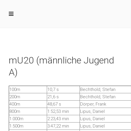
mU20 (männliche Jugend
A)
100m
10,7 s
Bechthold, Stefan
200m
21,6 s
Bechthold, Stefan
400m
48,67 s
Dörper, Frank
800m
1:52,53 min
Lipus, Daniel
1.000m
2:23,43 min
Lipus, Daniel
1.500m
3:47,22 min
Lipus, Daniel