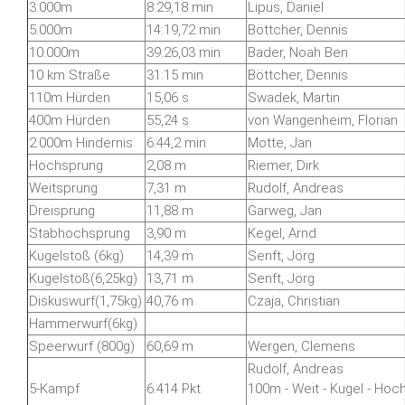
3.000m
8:29,18 min
Lipus, Daniel
5.000m
14:19,72 min
Böttcher, Dennis
10.000m
39:26,03 min
Bader, Noah Ben
10 km Straße
31:15 min
Böttcher, Dennis
110m Hürden
15,06 s
Swadek, Martin
400m Hürden
55,24 s
von Wangenheim, Florian
2.000m Hindernis
6:44,2 min
Motte, Jan
Hochsprung
2,08 m
Riemer, Dirk
Weitsprung
7,31 m
Rudolf, Andreas
Dreisprung
11,88 m
Garweg, Jan
Stabhochsprung
3,90 m
Kegel, Arnd
Kugelstoß (6kg)
14,39 m
Senft, Jörg
Kugelstoß(6,25kg)
13,71 m
Senft, Jörg
Diskuswurf(1,75kg)
40,76 m
Czaja, Christian
Hammerwurf(6kg)
Speerwurf (800g)
60,69 m
Wergen, Clemens
Rudolf, Andreas
5-Kampf
6.414 Pkt
100m - Weit - Kugel - Hoc