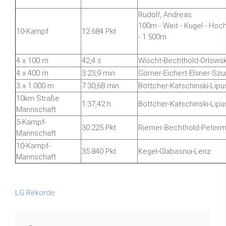
Rudolf, Andreas
100m - Weit - Kugel - Hoch
10-Kampf
12.684 Pkt
- 1.500m
4 x 100 m
42,4 s
Wischt-Bechthold-Orlowsk
4 x 400 m
3:23,9 min
Görner-Eichert-Elsner-Szu
3 x 1.000 m
7:30,68 min
Böttcher-Katschinski-Lipu
10km Straße
1:37,42 h
Böttcher-Katschinski-Lipu
Mannschaft
5-Kampf-
30.225 Pkt
Riemer-Bechthold-Peterm
Mannschaft
10-Kampf-
35.840 Pkt
Kegel-Glabasnia-Lenz
Mannschaft
LG Rekorde