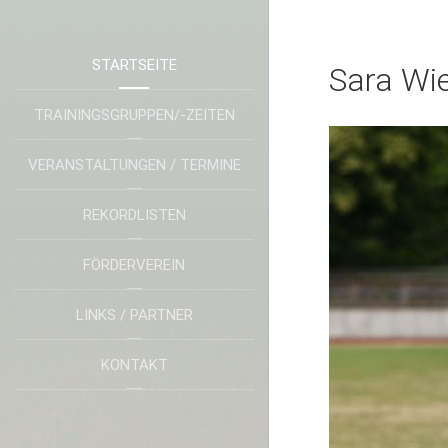
STARTSEITE
Sara Wi
TRAININGSGRUPPEN/-ZEITEN
VERANSTALTUNGEN / TERMINE
REKORDLISTEN
FÖRDERVEREIN
LINKS / PARTNER
KONTAKT