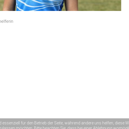
elferin
d essenziell für den Betrieb der Seite, während andere uns helfen, diese
zulassen möchten. Bitte beachten Sie, dass bei einer Ablehnung womöglic