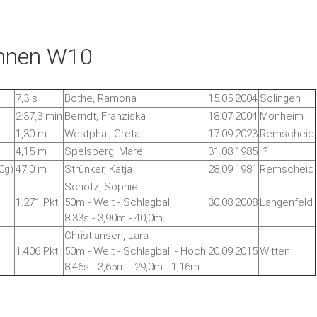
innen W10
7,3 s
Bothe, Ramona
15.05.2004
Solingen
2:37,3 min
Berndt, Franziska
18.07.2004
Monheim
1,30 m
Westphal, Greta
17.09.2023
Remscheid
4,15 m
Spelsberg, Marei
31.08.1985
?
0g)
47,0 m
Strünker, Katja
28.09.1981
Remscheid
Schötz, Sophie
1.271 Pkt
50m - Weit - Schlagball
30.08.2008
Langenfeld
8,33s - 3,90m - 40,0m
Christiansen, Lara
1.406 Pkt
50m - Weit - Schlagball - Hoch
20.09.2015
Witten
8,46s - 3,65m - 29,0m - 1,16m