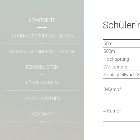
STARTSEITE
Schüler
TRAININGSGRUPPEN/-ZEITEN
50m
800m
VERANSTALTUNGEN / TERMINE
Hochsprung
Weitsprung
REKORDLISTEN
Schlagballwurf (8
FÖRDERVEREIN
3-Kampf
LINKS / PARTNER
4-Kampf
KONTAKT